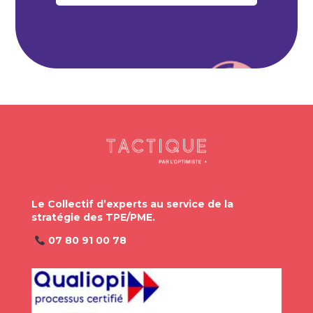
Le Collectif d’experts au service de la
stratégie des TPE/PME.
07 80 91 00 78