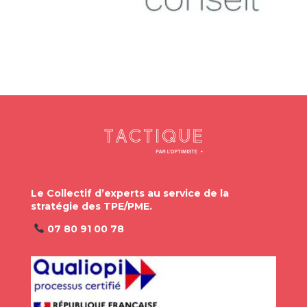
Le Collectif d’experts au service de la
stratégie des TPE/PME.
07 80 91 00 78